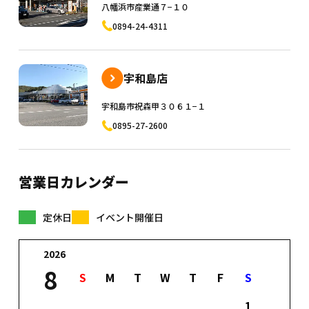
八幡浜市産業通７−１０
0894-24-4311
宇和島店
宇和島市祝森甲３０６１−１
0895-27-2600
営業日カレンダー
定休日
イベント開催日
2026
8
S
M
T
W
T
F
S
1