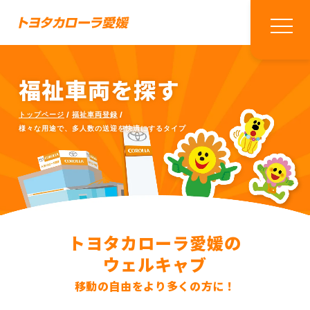
福祉車両を探す
トップページ
福祉車両登録
様々な用途で、多人数の送迎を快適にするタイプ
トヨタカローラ愛媛の
ウェルキャブ
移動の自由をより多くの方に！