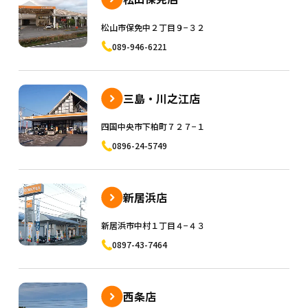
松山市保免中２丁目９−３２
089-946-6221
三島・川之江店
四国中央市下柏町７２７−１
0896-24-5749
新居浜店
新居浜市中村１丁目４−４３
0897-43-7464
西条店