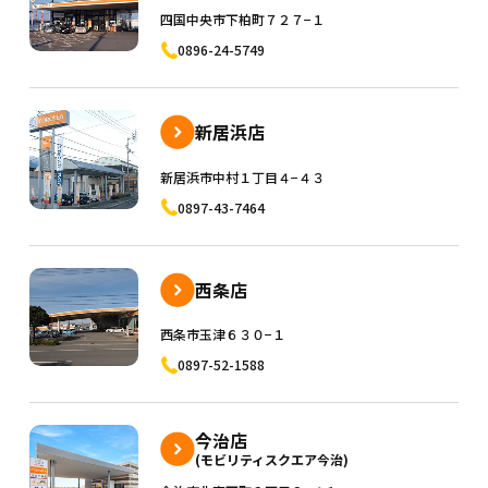
四国中央市下柏町７２７−１
0896-24-5749
新居浜店
新居浜市中村１丁目４−４３
0897-43-7464
西条店
西条市玉津６３０−１
0897-52-1588
今治店
(モビリティスクエア今治)