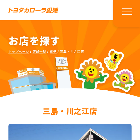
お店を探す
トップページ
店鋪一覧
東予
三島・川之江店
三島・川之江店