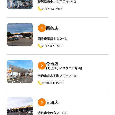
新居浜市中村１丁目４−４３
0897-43-7464
西条店
西条市玉津６３０−１
0897-52-1588
今治店
(モビリティスクエア今治)
今治市北高下町２丁目２−４１
0898-23-3568
大洲店
大洲市東若宮２−１１