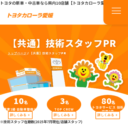
トヨタの新車・中古車なら県内10店舗【トヨタカローラ愛媛】
【共通】技術スタッフPR
トップページ
【共通】技術スタッフPR
10
3
80
名
名
名
トヨタサービス 技術
国家1級 自動車整備士
TOP CREW
検定1級
詳しくみる
詳しくみる
詳しくみる
※技術スタッフ在籍数(2025年7月現在/店舗スタッフ)