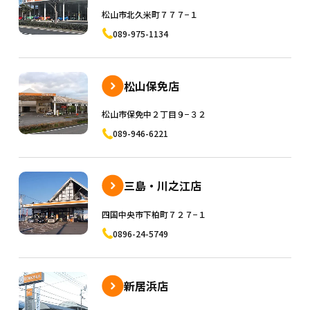
松山市北久米町７７７−１
089-975-1134
松山保免店
松山市保免中２丁目９−３２
089-946-6221
三島・川之江店
四国中央市下柏町７２７−１
0896-24-5749
新居浜店