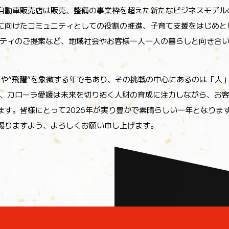
たと、人生のそばに。」をスローガンに掲げ、“生涯のパートナー”として地域
自動車販売店は販売、整備の事業枠を超えた新たなビジネスモデル
に向けたコミュニティとしての役割の推進、子育て支援をはじめと
リティのご提案など、地域社会やお客様一人一人の暮らしと向き合
力”や“飛躍”を象徴する年でもあり、その挑戦の中心にあるのは「人
し、カローラ愛媛は未来を切り拓く人財の育成に注力しながら、お
ます。皆様にとって2026年が実り豊かで素晴らしい一年となりま
賜りますよう、よろしくお願い申し上げます。