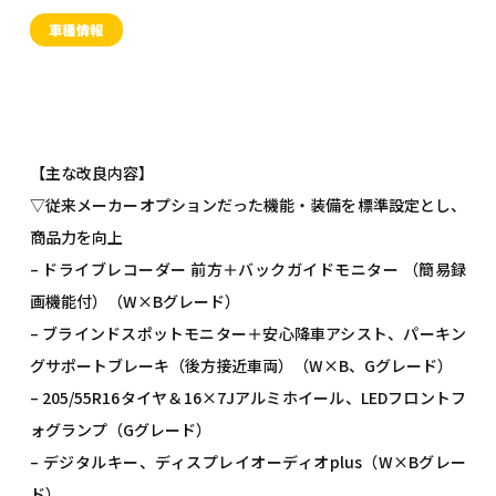
車種情報
【主な改良内容】
▽従来メーカーオプションだった機能・装備を標準設定とし、
商品力を向上
– ドライブレコーダー 前方＋バックガイドモニター （簡易録
画機能付）（W×Bグレード）
– ブラインドスポットモニター＋安心降車アシスト、パーキン
グサポートブレーキ（後方接近車両）（W×B、Gグレード）
– 205/55R16タイヤ＆16×7Jアルミホイール、LEDフロントフ
ォグランプ（Gグレード）
– デジタルキー、ディスプレイオーディオplus（W×Bグレー
ド）