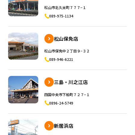
松山市北久米町７７７−１
089-975-1134
松山保免店
松山市保免中２丁目９−３２
089-946-6221
三島・川之江店
四国中央市下柏町７２７−１
0896-24-5749
新居浜店