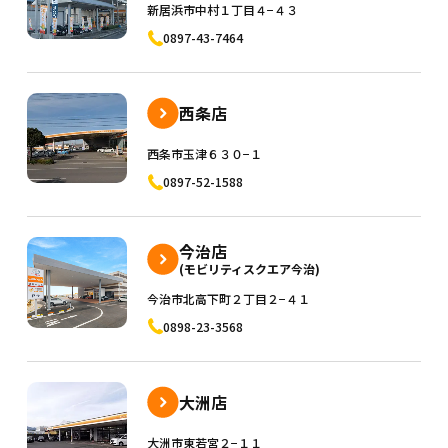
新居浜市中村１丁目４−４３
0897-43-7464
西条店
西条市玉津６３０−１
0897-52-1588
今治店
(モビリティスクエア今治)
今治市北高下町２丁目２−４１
0898-23-3568
大洲店
大洲市東若宮２−１１