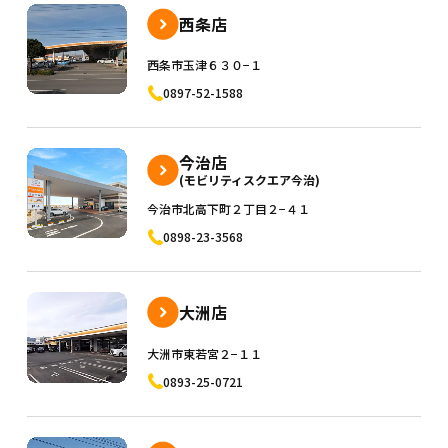
西条店
西条市玉津６３０−１
0897-52-1588
今治店
(モビリティスクエア今治)
今治市北高下町２丁目２−４１
0898-23-3568
大洲店
大洲市東若宮２−１１
0893-25-0721