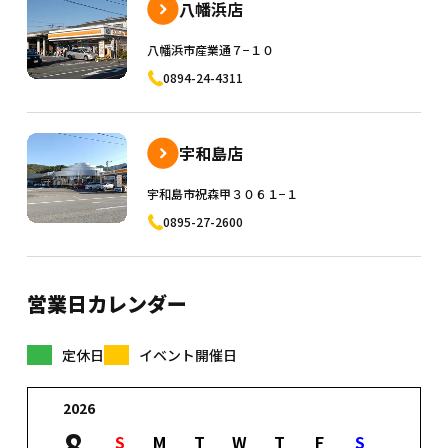
八幡浜店
八幡浜市産業通７−１０
0894-24-4311
宇和島店
宇和島市祝森甲３０６１−１
0895-27-2600
営業日カレンダー
定休日
イベント開催日
2026
8
S
M
T
W
T
F
S