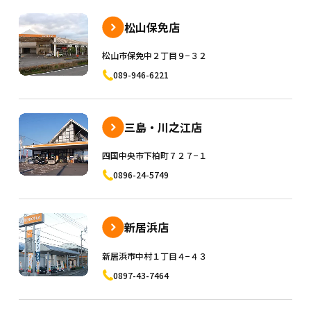
松山保免店
松山市保免中２丁目９−３２
089-946-6221
三島・川之江店
四国中央市下柏町７２７−１
0896-24-5749
新居浜店
新居浜市中村１丁目４−４３
0897-43-7464