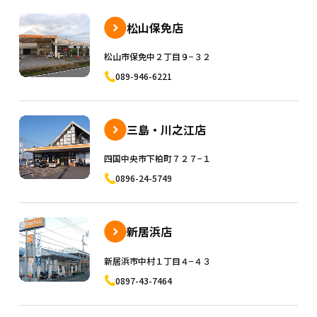
松山保免店
松山市保免中２丁目９−３２
089-946-6221
三島・川之江店
四国中央市下柏町７２７−１
0896-24-5749
新居浜店
新居浜市中村１丁目４−４３
0897-43-7464