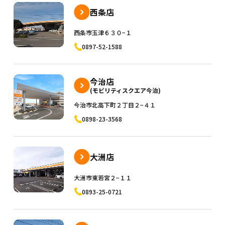
西条店
西条市玉津６３０−１
0897-52-1588
今治店
(モビリティスクエア今治)
今治市北高下町２丁目２−４１
0898-23-3568
大洲店
大洲市東若宮２−１１
0893-25-0721