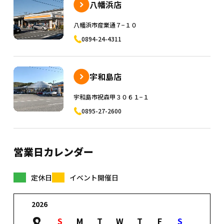
八幡浜店
八幡浜市産業通７−１０
0894-24-4311
宇和島店
宇和島市祝森甲３０６１−１
0895-27-2600
営業日カレンダー
定休日
イベント開催日
2026
8
S
M
T
W
T
F
S