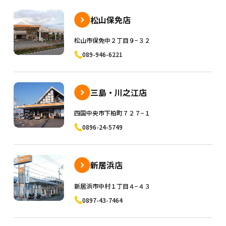
松山保免店
松山市保免中２丁目９−３２
089-946-6221
三島・川之江店
四国中央市下柏町７２７−１
0896-24-5749
新居浜店
新居浜市中村１丁目４−４３
0897-43-7464