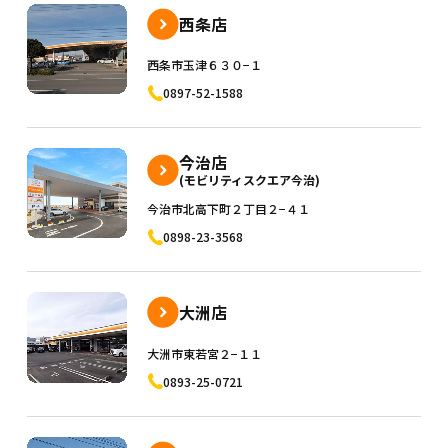
西条店
西条市玉津６３０−１
0897-52-1588
今治店
(モビリティスクエア今治)
今治市北高下町２丁目２−４１
0898-23-3568
大洲店
大洲市東若宮２−１１
0893-25-0721