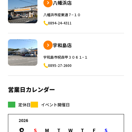
八幡浜店
八幡浜市産業通７−１０
0894-24-4311
宇和島店
宇和島市祝森甲３０６１−１
0895-27-2600
営業日カレンダー
定休日
イベント開催日
2026
8
S
M
T
W
T
F
S