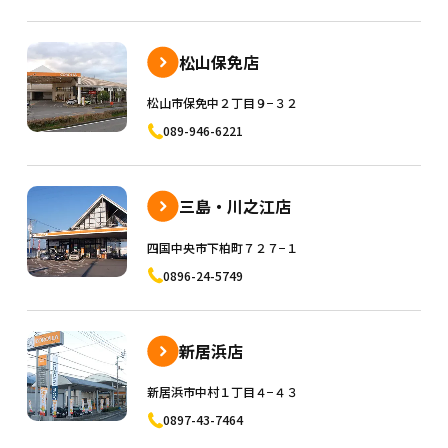
松山保免店
松山市保免中２丁目９−３２
089-946-6221
三島・川之江店
四国中央市下柏町７２７−１
0896-24-5749
新居浜店
新居浜市中村１丁目４−４３
0897-43-7464