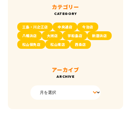
カテゴリー
三島・川之江店
中央通店
今治店
八幡浜店
大洲店
宇和島店
新居浜店
松山保免店
松山東店
西条店
アーカイブ